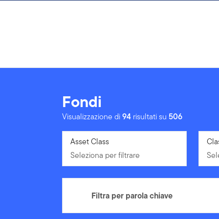
Passa ai contenuti
Fondi
Visualizzazione di
94
risultati su
506
Seleziona per filtrare
Asset Class
Sel
Cla
Seleziona per filtrare
Sel
Filtra per parola chiave