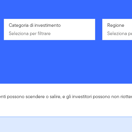
Seleziona per filtrare
Categoria di investimento
Seleziona pe
Regione
Seleziona per filtrare
Seleziona pe
enti possono scendere o salire, e gli investitori possono non riotte