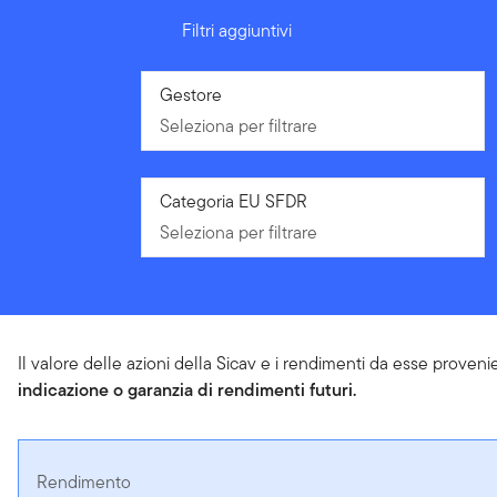
Filtri aggiuntivi
Seleziona per filtrare
Gestore
Seleziona per filtrare
Seleziona per filtrare
Categoria EU SFDR
Seleziona per filtrare
Il valore delle azioni della Sicav e i rendimenti da esse proveni
indicazione o garanzia di rendimenti futuri.
Rendimento