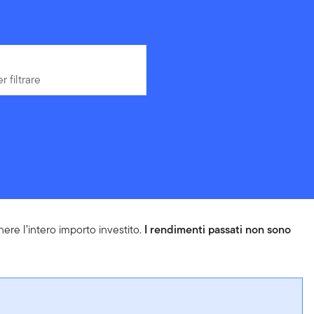
r filtrare
r filtrare
nere l’intero importo investito.
I rendimenti passati non sono