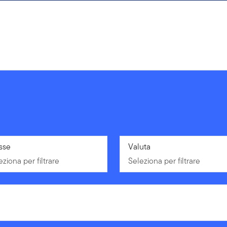
eziona per filtrare
sse
Seleziona per filtrare
Valuta
eziona per filtrare
Seleziona per filtrare