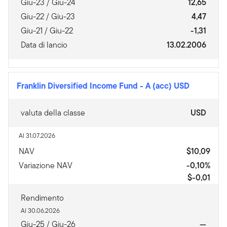
Giu-23 / Giu-24
12,65
Giu-22 / Giu-23
4,47
Giu-21 / Giu-22
-1,31
Data di lancio
13.02.2006
Franklin Diversified Income Fund
-
A (acc) USD
valuta della classe
USD
Al 31.07.2026
NAV
$10,09
Variazione NAV
-0,10%
$-0,01
Rendimento
Al 30.06.2026
Giu-25 / Giu-26
—