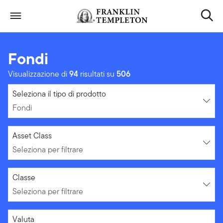
Passa ai contenuti
Header menu toggle
search
Fondi
Visualizzazione di
94
risultati su
506
Fondi
Seleziona il tipo di prodotto
Fondi
Seleziona per filtrare
Asset Class
Seleziona per filtrare
Seleziona per filtrare
Classe
Seleziona per filtrare
Seleziona per filtrare
Valuta