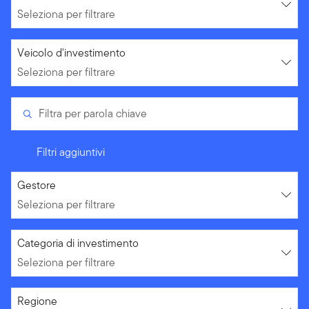
Seleziona per filtrare
Seleziona per filtrare
Veicolo d'investimento
Seleziona per filtrare
Filtra per parola chiave
Filtri aggiuntivi
Seleziona per filtrare
Gestore
Seleziona per filtrare
Seleziona per filtrare
Categoria di investimento
Seleziona per filtrare
Seleziona per filtrare
Regione