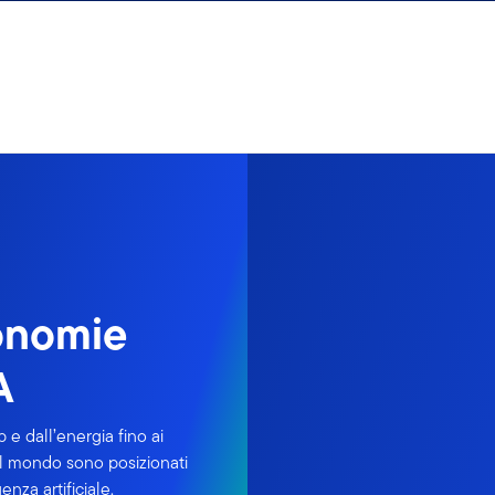
conomie
A
p e dall’energia fino ai
 il mondo sono posizionati
enza artificiale.