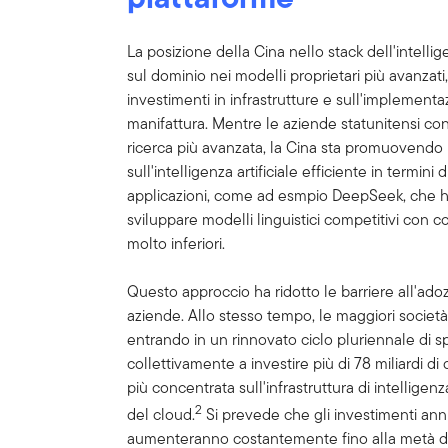
La posizione della Cina nello stack dell'intelli
sul dominio nei modelli proprietari più avanzati, 
investimenti in infrastrutture e sull'implementaz
manifattura. Mentre le aziende statunitensi cont
ricerca più avanzata, la Cina sta promuovendo
sull'intelligenza artificiale efficiente in termini
applicazioni, come ad esmpio DeepSeek, che ha
sviluppare modelli linguistici competitivi con co
molto inferiori.
Questo approccio ha ridotto le barriere all'adoz
aziende. Allo stesso tempo, le maggiori società c
entrando in un rinnovato ciclo pluriennale di s
collettivamente a investire più di 78 miliardi d
più concentrata sull'infrastruttura di intelligenz
2
del cloud.
Si prevede che gli investimenti annual
aumenteranno costantemente fino alla metà 