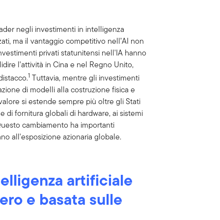
der negli investimenti in intelligenza
zati, ma il vantaggio competitivo nell’AI non
investimenti privati statunitensi nell'IA hanno
lidire l'attività in Cina e nel Regno Unito,
1
distacco.
Tuttavia, mentre gli investimenti
eazione di modelli alla costruzione fisica e
alore si estende sempre più oltre gli Stati
 di fornitura globali di hardware, ai sistemi
. Questo cambiamento ha importanti
ano all'esposizione azionaria globale.
telligenza artificiale
ero e basata sulle