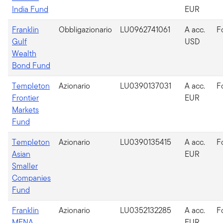
India Fund
EUR
Franklin
Obbligazionario
LU0962741061
A acc.
F
Gulf
USD
Wealth
Bond Fund
Templeton
Azionario
LU0390137031
A acc.
F
Frontier
EUR
Markets
Fund
Templeton
Azionario
LU0390135415
A acc.
F
Asian
EUR
Smaller
Companies
Fund
Franklin
Azionario
LU0352132285
A acc.
F
MENA
EUR