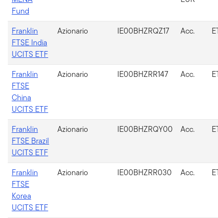
Fund
Franklin
Azionario
IE00BHZRQZ17
Acc.
E
FTSE India
UCITS ETF
Franklin
Azionario
IE00BHZRR147
Acc.
E
FTSE
China
UCITS ETF
Franklin
Azionario
IE00BHZRQY00
Acc.
E
FTSE Brazil
UCITS ETF
Franklin
Azionario
IE00BHZRR030
Acc.
E
FTSE
Korea
UCITS ETF