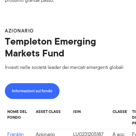
prossimo grande passo.
AZIONARIO
Templeton Emerging
Markets Fund
Investi nelle società leader dei mercati emergenti globali
Informazioni sul fondo
NOME DEL
ASSET CLASS
ISIN
CLASSE
T
FONDO
DI
P
Franklin
Azionario
LU0231205187
A acc.
F