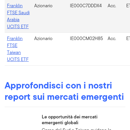
Franklin
Azionario
IE000C7DDDX4
Acc.
E
FTSE Saudi
Arabia
UCITS ETF
Franklin
Azionario
IE000CM02H85
Acc.
E
FTSE
Taiwan
UCITS ETF
Approfondisci con i nostri
report sui mercati emergenti
Le opportunità dei mercati
emergenti globali