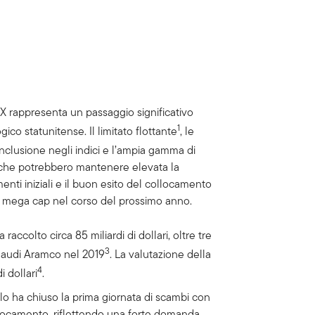
ceX rappresenta un passaggio significativo
1
ogico statunitense. Il limitato flottante
, le
inclusione negli indici e l’ampia gamma di
ori che potrebbero mantenere elevata la
imenti iniziali e il buon esito del collocamento
 e mega cap nel corso del prossimo anno.
raccolto circa 85 miliardi di dollari, oltre tre
3
Saudi Aramco nel 2019
. La valutazione della
4
i dollari
.
tolo ha chiuso la prima giornata di scambi con
ollocamento, riflettendo una forte domanda