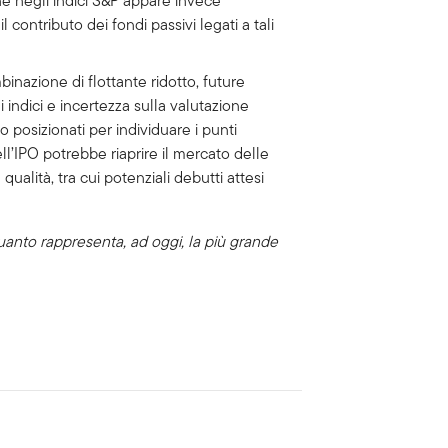
one negli indici S&P appare invece
 contributo dei fondi passivi legati a tali
inazione di flottante ridotto, future
indici e incertezza sulla valutazione
o posizionati per individuare i punti
ell’IPO potrebbe riaprire il mercato delle
 qualità, tra cui potenziali debutti attesi
uanto rappresenta, ad oggi, la più grande