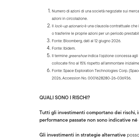
Numero di azioni di una società negoziate sui mercat
azioni in circolazione.
Il
lock-up azionario
è una clausola contrattuale che i
o trasferire le proprie azioni per un periodo prestabil
Fonte: Bloomberg, dati al 12 giugno 2026.
Fonte: Ibidem.
Il termine
greenshoe
indica l’opzione concessa agli 
collocate fino al 15% rispetto all’ammontare inizialm
Fonte: Space Exploration Technologies Corp. (Space
2026, Accession No. 0001628280-26-036936.
QUALI SONO I RISCHI?
Tutti gli investimenti comportano dei rischi, i
performance passate non sono indicative né ga
Gli investimenti in strategie alternative
posso