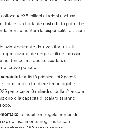
 collocate 638 milioni di azioni (inclusa
 del totale. Un flottante così ridotto potrebbe
ando non aumenterà la disponibilità di azioni
le azioni detenute da investitori iniziali,
rogressivamente negoziabili nei prossimi
rare nel tempo, ma queste scadenze
 nel breve periodo.
variabili:
le attività principali di SpaceX –
ciale – operano su frontiere tecnologiche
6
025 pari a circa 18 miliardi di dollari
, ancora
cuzione e la capacità di scalare saranno
riodo.
ementale:
le modifiche regolamentari di
apido inserimento negli indici, con