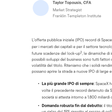
Taylor Topousis, CFA
Market Strategist
Franklin Templeton Institute
L’offerta pubblica iniziale (IPO) record di Spa
per i mercati dei capitali e per il settore tecnol
2
future scadenze del lock-up
, le dinamiche di 
possibili sviluppi del business sono tutti fatt
volatilità del titolo. Riteniamo che i solidi rend
possano aprire la strada a nuove IPO di large
La più grande IPO di sempre:
SpaceX ha 
volte il precedente record detenuto da 
società si attesta intorno a 1.800 miliardi d
Domanda robusta fin dal debutto:
il ti
un rialzo del 19% rispetto al prezzo di c