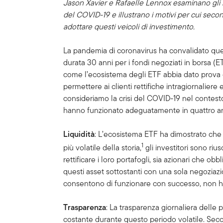
Jason Xavier e Rafaelle Lennox esaminano gli i
del COVID-19 e illustrano i motivi per cui secon
adottare questi veicoli di investimento.
La pandemia di coronavirus ha convalidato que
durata 30 anni per i fondi negoziati in borsa (
come l’ecosistema degli ETF abbia dato prova d
permettere ai clienti rettifiche intragiornaliere
consideriamo la crisi del COVID-19 nel contest
hanno funzionato adeguatamente in quattro a
Liquidità
: L’ecosistema ETF ha dimostrato che
1
più volatile della storia,
gli investitori sono rius
rettificare i loro portafogli, sia azionari che ob
questi asset sottostanti con una sola negoziazio
consentono di funzionare con successo, non h
Trasparenza
: La trasparenza giornaliera delle 
costante durante questo periodo volatile. Sec