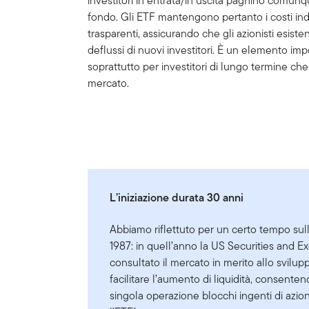
investitori in entrata/in uscita paghino comunq
fondo. Gli ETF mantengono pertanto i costi in
trasparenti, assicurando che gli azionisti esisten
deflussi di nuovi investitori. È un elemento impo
soprattutto per investitori di lungo termine ch
mercato.
L’iniziazione durata 30 anni
Abbiamo riflettuto per un certo tempo sull’
1987: in quell’anno la US Securities and
consultato il mercato in merito allo svilup
facilitare l’aumento di liquidità, consent
singola operazione blocchi ingenti di azion