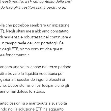
nvestimenti in ETF nel contesto della crisi
do loro gli investitori continueranno ad
lla che potrebbe sembrare un’iniziazione
ETF). Negli ultimi mesi abbiamo constatato
i resilienza e robustezza nel continuare a
 e in tempo reale dei loro portafogli. Se
o degli ETF, siamo convinti che questi
ree fondamentali:
 ancora una volta, anche nel terzo periodo
citi a trovare la liquidità necessaria per
bligazionari, spostando ingenti blocchi di
ne. L’ecosistema, e i partecipanti che gli
anno mai deluso le attese.
partecipazioni si è mantenuta a sua volta
ondo noi la soluzione ETF ha aggiunto