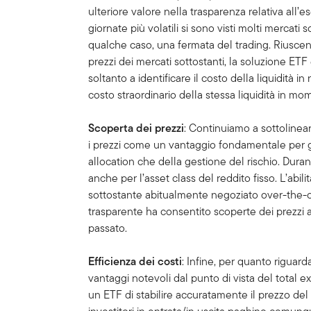
ulteriore valore nella trasparenza relativa all’e
giornate più volatili si sono visti molti mercati s
qualche caso, una fermata del trading. Riuscen
prezzi dei mercati sottostanti, la soluzione ETF
soltanto a identificare il costo della liquidità i
costo straordinario della stessa liquidità in mom
Scoperta dei prezzi
: Continuiamo a sottolinear
i prezzi come un vantaggio fondamentale per gli 
allocation che della gestione del rischio. Duran
anche per l’asset class del reddito fisso. L’abi
sottostante abitualmente negoziato over-the-
trasparente ha consentito scoperte dei prezzi al
passato.
Efficienza dei costi
: Infine, per quanto riguarda
vantaggi notevoli dal punto di vista del total e
un ETF di stabilire accuratamente il prezzo del