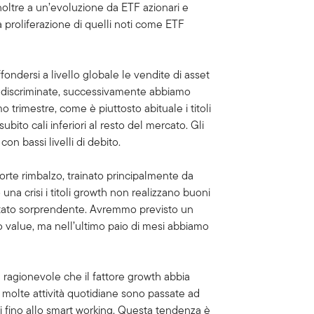
inoltre a un’evoluzione da ETF azionari e
la proliferazione di quelli noti come ETF
ndersi a livello globale le vendite di asset
 indiscriminate, successivamente abbiamo
o trimestre, come è piuttosto abituale i titoli
ubito cali inferiori al resto del mercato. Gli
on bassi livelli di debito.
orte rimbalzo, trainato principalmente da
na crisi i titoli growth non realizzano buoni
 è stato sorprendente. Avremmo previsto un
o value, ma nell’ultimo paio di mesi abbiamo
è ragionevole che il fattore growth abbia
 molte attività quotidiane sono passate ad
sti fino allo smart working. Questa tendenza è