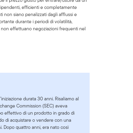
ue il prezzo giusto per entrare/uscire da un
dipendenti, efficienti e completamente
ti non siano penalizzati dagli afflussi e
rtante durante i periodi di volatilità,
e non effettuano negoziazioni frequenti nel
iniziazione durata 30 anni. Risaliamo al
 Exchange Commission (SEC) aveva
po effettivo di un prodotto in grado di
endo di acquistare o vendere con una
i. Dopo quattro anni, era nato così