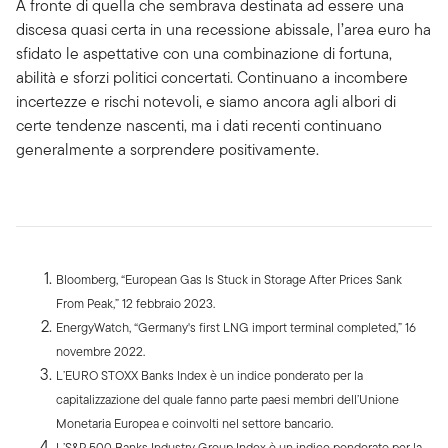
A fronte di quella che sembrava destinata ad essere una
discesa quasi certa in una recessione abissale, l’area euro ha
sfidato le aspettative con una combinazione di fortuna,
abilità e sforzi politici concertati. Continuano a incombere
incertezze e rischi notevoli, e siamo ancora agli albori di
certe tendenze nascenti, ma i dati recenti continuano
generalmente a sorprendere positivamente.
Bloomberg, “European Gas Is Stuck in Storage After Prices Sank
From Peak,” 12 febbraio 2023.
EnergyWatch, “Germany's first LNG import terminal completed,” 16
novembre 2022.
L’EURO STOXX Banks Index è un indice ponderato per la
capitalizzazione del quale fanno parte paesi membri dell’Unione
Monetaria Europea e coinvolti nel settore bancario.
L’S&P 500 Banks Industry Group Index è un indice ponderato per la