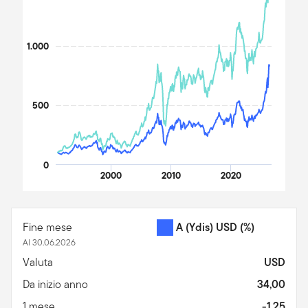
1.000
500
0
2000
2010
2020
End of interactive chart.
Fine mese
A (Ydis) USD
(%)
Al 30.06.2026
Valuta
USD
Da inizio anno
34,00
1 mese
-1,25