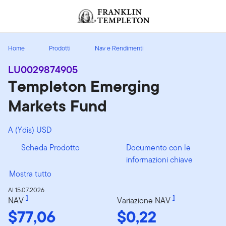
Passa ai contenuti
Header menu toggle
search
Home
Prodotti
Nav e Rendimenti
LU0029874905
Templeton Emerging
Markets Fund
A (Ydis) USD
Scheda Prodotto
Documento con le
informazioni chiave
Mostra tutto
Al 15.07.2026
1
1
NAV
Variazione NAV
$77,06
$0,22