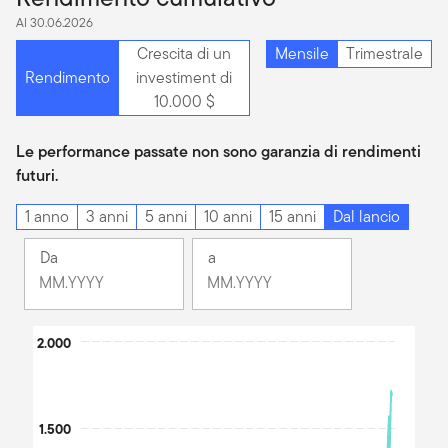
Al 30.06.2026
Crescita di un
Mensile
Trimestrale
Rendimento
investiment di
10.000 $
Le performance passate non sono garanzia di rendimenti
futuri.
1 anno
3 anni
5 anni
10 anni
15 anni
Dal lancio
Da
a
Cambiamento
Cambiamento
Mese
Mese
Mese
Mese
Chart
selezionato
2.000
selezionato
Febbraio
Giugno
Line chart with 2 lines.
1991
2026
The chart has 1 X axis displaying Time. Data ranges from 1991
The chart has 1 Y axis displaying values. Data ranges from 82.59
1.500