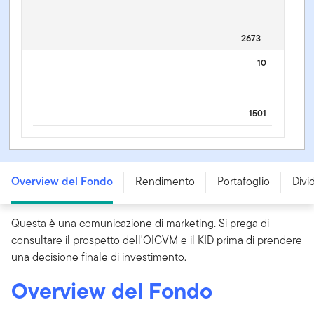
2673
10
1501
Templeton Emerging Markets Fund - A (Ydis) USD -
LU0029874905
Overview del Fondo
Rendimento
Portafoglio
Divi
Questa è una comunicazione di marketing. Si prega di
consultare il prospetto dell'OICVM e il KID prima di prendere
una decisione finale di investimento.
Overview del Fondo