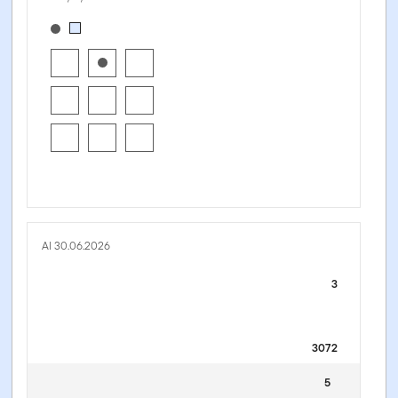
[products.morningstar-stylebox-title-sr-equity]
Al 30.06.2026
3
3072
5