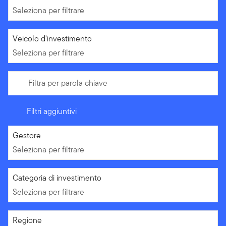
Seleziona per filtrare
Seleziona per filtrare
Veicolo d'investimento
Seleziona per filtrare
Filtra per parola chiave
Filtri aggiuntivi
Seleziona per filtrare
Gestore
Seleziona per filtrare
Seleziona per filtrare
Categoria di investimento
Seleziona per filtrare
Seleziona per filtrare
Regione