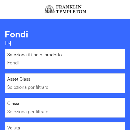
Passa ai contenuti
Header menu toggle
search
Fondi
Fondi
Seleziona il tipo di prodotto
Fondi
Seleziona per filtrare
Asset Class
Seleziona per filtrare
Seleziona per filtrare
Classe
Seleziona per filtrare
Seleziona per filtrare
Valuta