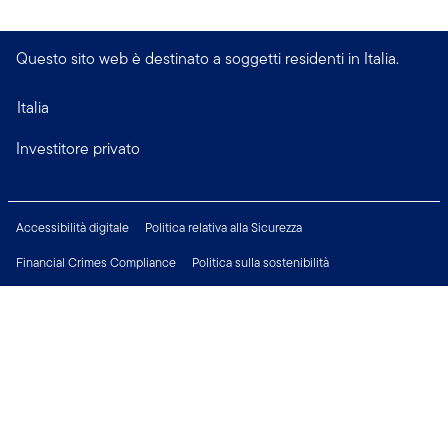
Questo sito web è destinato a soggetti residenti in Italia.
Italia
Investitore privato
Accessibilità digitale
Politica relativa alla Sicurezza
Financial Crimes Compliance
Politica sulla sostenibilità
Informativa sulla privacy
Modificare le impostazioni dei cookie
Informazioni Legali
Opportunità di Lavoro
Connettiti con noi su: