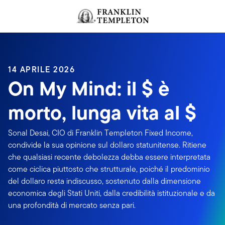
Passa ai contenuti
Header menu toggle
search
14 APRILE 2026
On My Mind: il $ è
morto, lunga vita al $
Sonal Desai, CIO di Franklin Templeton Fixed Income,
condivide la sua opinione sul dollaro statunitense. Ritiene
che qualsiasi recente debolezza debba essere interpretata
come ciclica piuttosto che strutturale, poiché il predominio
del dollaro resta indiscusso, sostenuto dalla dimensione
economica degli Stati Uniti, dalla credibilità istituzionale e da
una profondità di mercato senza pari.