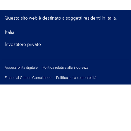
Questo sito web è destinato a soggetti residenti in Italia.
Italia
Investitore privato
Accessibilità digitale
Politica relativa alla Sicurezza
Financial Crimes Compliance
Politica sulla sostenibilità
Informativa sulla privacy
Modificare le impostazioni dei cookie
Informazioni Legali
Opportunità di Lavoro
Connettiti con noi su: