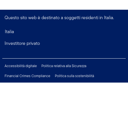
Questo sito web è destinato a soggetti residenti in Italia.
Italia
Investitore privato
Accessibilità digitale
Politica relativa alla Sicurezza
Financial Crimes Compliance
Politica sulla sostenibilità
Informativa sulla privacy
Modificare le impostazioni dei cookie
Informazioni Legali
Opportunità di Lavoro
Connettiti con noi su: