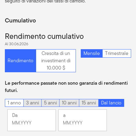
seguito di variazioni dei tassi di cambio.
Cumulativo
Rendimento cumulativo
Al 30.06.2026
Crescita di un
Mensile
Trimestrale
Rendimento
investiment di
10.000 $
Le performance passate non sono garanzia di rendimenti
futuri.
1 anno
3 anni
5 anni
10 anni
15 anni
Dal lancio
Da
a
Cambiamento
Cambiamento
Mese
Mese
Mese
Mese