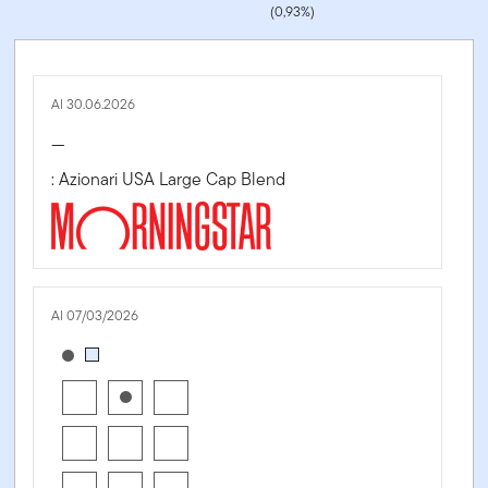
(0,93%)
Al 30.06.2026
—
: Azionari USA Large Cap Blend
Al 07/03/2026
[products.morningstar-stylebox-title-sr-equity]