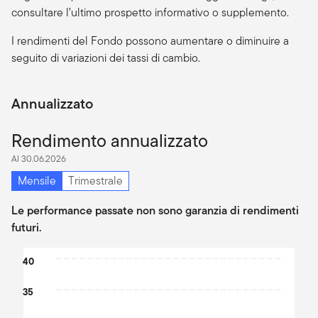
consultare l’ultimo prospetto informativo o supplemento.
I rendimenti del Fondo possono aumentare o diminuire a
seguito di variazioni dei tassi di cambio.
Annualizzato
Rendimento annualizzato
Al 30.06.2026
Mensile
Trimestrale
Le performance passate non sono garanzia di rendimenti
futuri.
Chart
40
Bar chart with 2 data series.
35
The chart has 1 X axis displaying categories.
The chart has 1 Y axis displaying values. Data ranges from 24.07