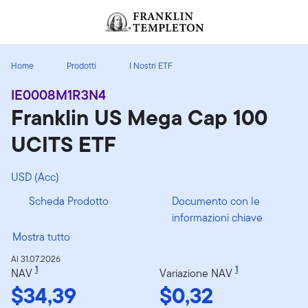
Passa ai contenuti
Header menu toggle
search
Home
Prodotti
I Nostri ETF
IE0008M1R3N4
Franklin US Mega Cap 100
UCITS ETF
USD (Acc)
Scheda Prodotto
Documento con le
informazioni chiave
Mostra tutto
Al 31.07.2026
1
1
NAV
Variazione NAV
$34,39
$0,32