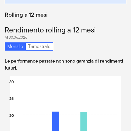
Rolling a 12 mesi
Rendimento rolling a 12 mesi
Al 30.06.2026
Mensile
Trimestrale
Le performance passate non sono garanzia di rendimenti
futuri.
Chart
30
Bar chart with 2 data series.
The chart has 1 X axis displaying categories.
25
The chart has 1 Y axis displaying values. Data ranges from 24.07
20