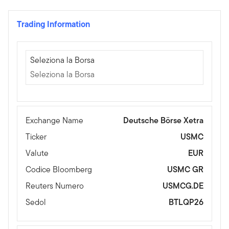
Trading Information
Seleziona la Borsa
Seleziona la Borsa
Seleziona la Borsa
Exchange Name
Deutsche Börse Xetra
Ticker
USMC
Valute
EUR
Codice Bloomberg
USMC GR
Reuters Numero
USMCG.DE
Sedol
BTLQP26