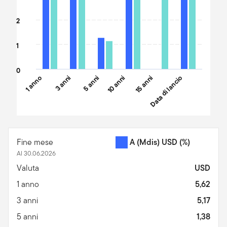
2
1
0
1 anno
3 anni
5 anni
10 anni
15 anni
Data di lancio
End of interactive chart.
Fine mese
A (Mdis) USD
(%)
Al 30.06.2026
Valuta
USD
1 anno
5,62
3 anni
5,17
5 anni
1,38