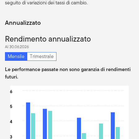
seguito di variazioni dei tassi di cambio.
Annualizzato
Rendimento annualizzato
Al 30.06.2026
Mensile
Trimestrale
Le performance passate non sono garanzia di rendimenti
futuri.
Chart
6
Bar chart with 2 data series.
5
The chart has 1 X axis displaying categories.
The chart has 1 Y axis displaying values. Data ranges from 1.24 t
4
3