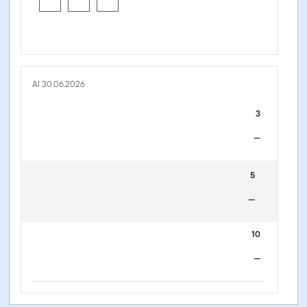
Al 30.06.2026
3
—
5
—
10
—
Franklin Gulf Wealth Bond Fund - A (Mdis) USD -
LU0962741228