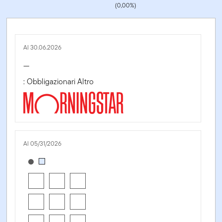
(0,00%)
Al 30.06.2026
—
: Obbligazionari Altro
Al 05/31/2026
[products.morningstar-stylebox-title-sr-fixed]