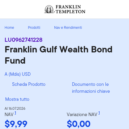
Passa ai contenuti
Header menu toggle
search
Home
Prodotti
Nav e Rendimenti
LU0962741228
Franklin Gulf Wealth Bond
Fund
A (Mdis) USD
Scheda Prodotto
Documento con le
informazioni chiave
Mostra tutto
Al 16.07.2026
1
1
NAV
Variazione NAV
$9,99
$0,00