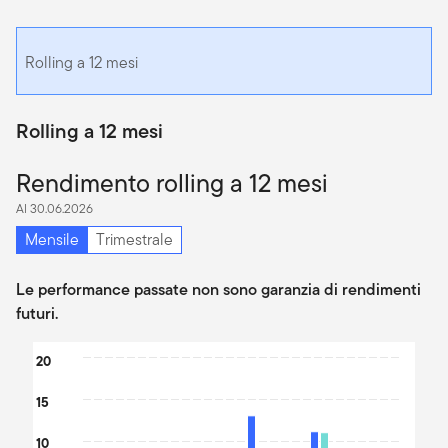
Rolling a 12 mesi
Rolling a 12 mesi
Rendimento rolling a 12 mesi
Al 30.06.2026
Mensile
Trimestrale
Le performance passate non sono garanzia di rendimenti
futuri.
Chart
20
Bar chart with 2 data series.
15
The chart has 1 X axis displaying categories.
The chart has 1 Y axis displaying values. Data ranges from -10.32
10