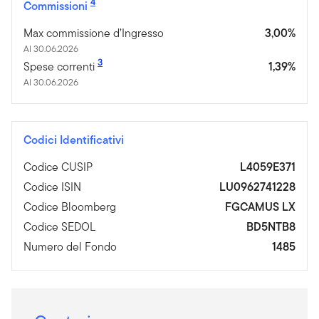
4
Commissioni
Max commissione d’Ingresso
3,00%
Al 30.06.2026
3
Spese correnti
1,39%
Al 30.06.2026
Codici Identificativi
Codice CUSIP
L4059E371
Codice ISIN
LU0962741228
Codice Bloomberg
FGCAMUS LX
Codice SEDOL
BD5NTB8
Numero del Fondo
1485