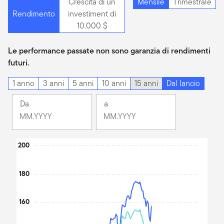
Crescita di un
Mensile
Trimestrale
Rendimento
investiment di
10.000 $
Le performance passate non sono garanzia di rendimenti
futuri.
1 anno
3 anni
5 anni
10 anni
15 anni
Dal lancio
Da
a
Cambiamento
Cambiamento
Mese
Mese
Mese
Mese
Chart
200
selezionato
selezionato
Agosto
Giugno
Line chart with 2 lines.
2013
2026
The chart has 1 X axis displaying Time. Data ranges from 201
180
The chart has 1 Y axis displaying values. Data ranges from 100 t
160