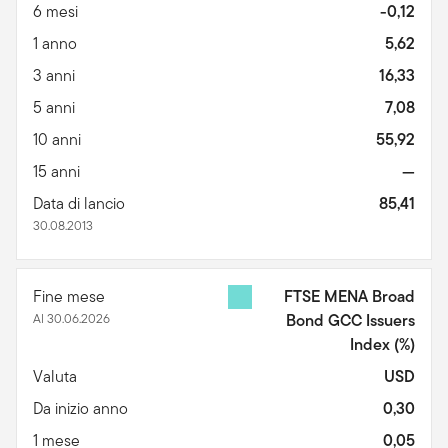
6 mesi
-0,12
1 anno
5,62
3 anni
16,33
5 anni
7,08
10 anni
55,92
15 anni
—
Data di lancio
85,41
30.08.2013
Fine mese
FTSE MENA Broad
Al 30.06.2026
Bond GCC Issuers
Index
(%)
Valuta
USD
Da inizio anno
0,30
1 mese
0,05