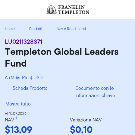
Passa ai contenuti
Header menu toggle
search
Home
Prodotti
Nav e Rendimenti
LU0211328371
Templeton Global Leaders
Fund
A (Mdis-Plus) USD
Scheda Prodotto
Documento con le
informazioni chiave
Mostra tutto
Al 15.07.2026
1
1
NAV
Variazione NAV
$13,09
$0,10