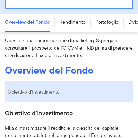
Templeton Global Leaders Fund - A (Mdis-Plus) USD -
LU0211328371
Overview del Fondo
Rendimento
Portafoglio
Divi
Questa è una comunicazione di marketing. Si prega di
consultare il prospetto dell'OICVM e il KID prima di prendere
una decisione finale di investimento.
Overview del Fondo
Obiettivo d'Investimento
Obiettivo d'Investimento
Mira a massimizzare il reddito e la crescita del capitale
(rendimento totale) nel lungo periodo. Il Fondo investe