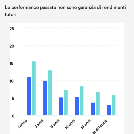
Le performance passate non sono garanzia di rendimenti
futuri.
Chart
25
Bar chart with 2 data series.
The chart has 1 X axis displaying categories.
20
The chart has 1 Y axis displaying values. Data ranges from 4.41 t
15
10
5
0
1 anno
3 anni
5 anni
10 anni
15 anni
Data di lancio