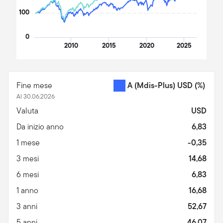
100
0
2010
2015
2020
2025
End of interactive chart.
Fine mese
A (Mdis-Plus) USD
(%)
Al 30.06.2026
Valuta
USD
Da inizio anno
6,83
1 mese
-0,35
3 mesi
14,68
6 mesi
6,83
1 anno
16,68
3 anni
52,67
5 anni
46,07