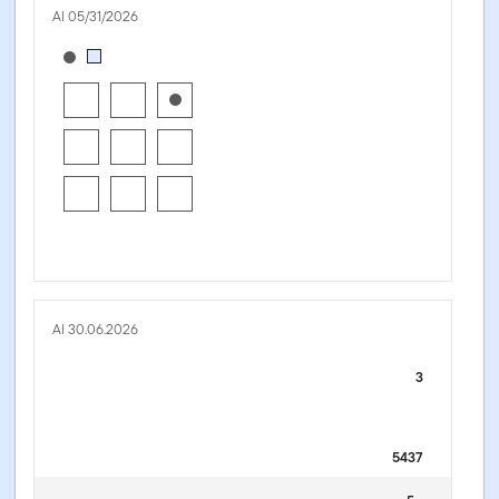
Al 05/31/2026
[products.morningstar-stylebox-title-sr-equity]
Al 30.06.2026
3
5437