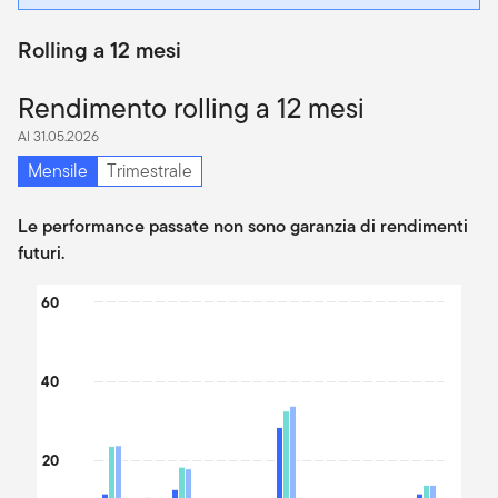
Rolling a 12 mesi
Rendimento rolling a 12 mesi
Al 31.05.2026
Mensile
Trimestrale
Le performance passate non sono garanzia di rendimenti
futuri.
Chart
60
Bar chart with 3 data series.
The chart has 1 X axis displaying categories.
40
The chart has 1 Y axis displaying values. Data ranges from -13.54
20