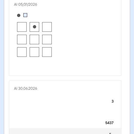
Al 05/31/2026
[products.morningstar-stylebox-title-sr-equity]
Al 30.06.2026
3
5437