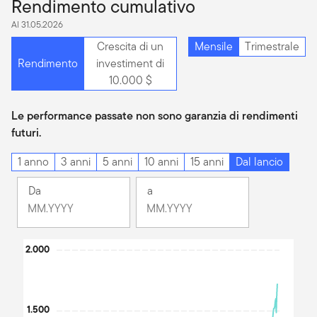
Rendimento cumulativo
Al 31.05.2026
Crescita di un
Mensile
Trimestrale
Rendimento
investiment di
10.000 $
Le performance passate non sono garanzia di rendimenti
futuri.
1 anno
3 anni
5 anni
10 anni
15 anni
Dal lancio
Da
a
Cambiamento
Cambiamento
Mese
Mese
Mese
Mese
Chart
2.000
selezionato
selezionato
Febbraio
Maggio
Line chart with 3 lines.
1991
2026
The chart has 1 X axis displaying Time. Data ranges from 1991
The chart has 1 Y axis displaying values. Data ranges from 88.75
1.500