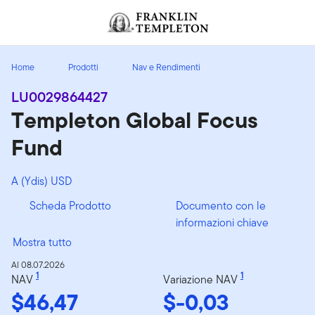
Passa ai contenuti
Header menu toggle
search
Home
Prodotti
Nav e Rendimenti
LU0029864427
Templeton Global Focus
Fund
A (Ydis) USD
Scheda Prodotto
Documento con le
informazioni chiave
Mostra tutto
Al 08.07.2026
1
1
NAV
Variazione NAV
$46,47
$-0,03