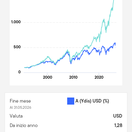
1.000
500
0
2000
2010
2020
End of interactive chart.
Fine mese
A (Ydis) USD
(%)
Al 31.05.2026
Valuta
USD
Da inizio anno
1,28