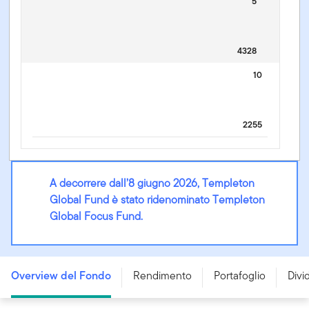
5
4328
10
2255
A decorrere dall’8 giugno 2026, Templeton
Global Fund è stato ridenominato Templeton
Global Focus Fund.
Templeton Global Focus Fund - A (Ydis) USD -
LU0029864427
Overview del Fondo
Rendimento
Portafoglio
Divi