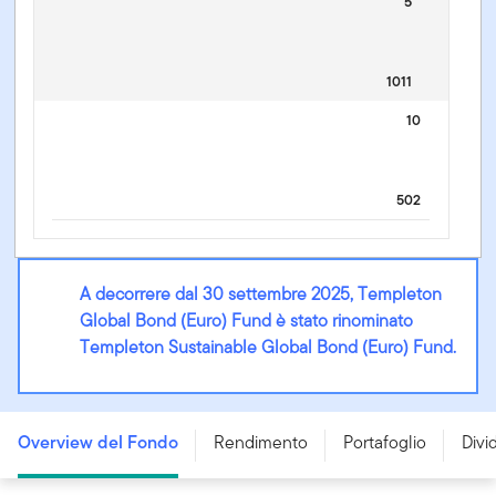
5
1011
10
502
A decorrere dal 30 settembre 2025, Templeton
Global Bond (Euro) Fund è stato rinominato
Templeton Sustainable Global Bond (Euro) Fund.
Templeton Sustainable Global Bond (Euro) Fund - A
(Ydis) EUR - LU0170474935
Overview del Fondo
Rendimento
Portafoglio
Divi