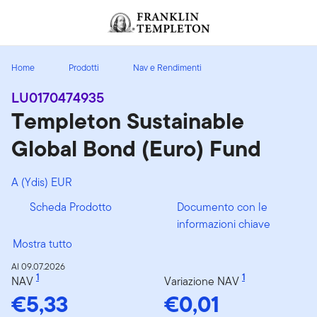
Passa ai contenuti
Header menu toggle
search
Home
Prodotti
Nav e Rendimenti
LU0170474935
Templeton Sustainable
Global Bond (Euro) Fund
A (Ydis) EUR
Scheda Prodotto
Documento con le
informazioni chiave
Mostra tutto
Al 09.07.2026
1
1
NAV
Variazione NAV
€5,33
€0,01