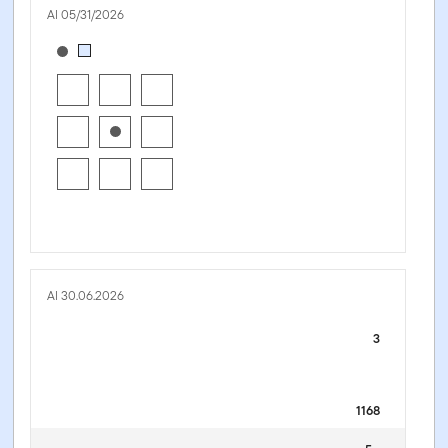
Al 05/31/2026
[products.morningstar-stylebox-title-sr-fixed]
Al 30.06.2026
3
1168