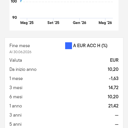
100
90
Mag '25
Set '25
Gen '26
Mag '26
End of interactive chart.
Fine mese
A EUR ACC H
(%)
Al 30.06.2026
Valuta
EUR
Da inizio anno
10,20
1 mese
-1,63
3 mesi
14,72
6 mesi
10,20
1 anno
21,42
3 anni
—
5 anni
—