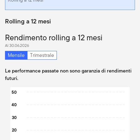
Rolling a 12 mesi
Rendimento rolling a 12 mesi
Al 30.06.2026
Mensile
Trimestrale
Le performance passate non sono garanzia di rendimenti
futuri.
Chart
50
Bar chart with 2 data series.
40
The chart has 1 X axis displaying categories.
The chart has 1 Y axis displaying values. Data ranges from -12.88
30
20