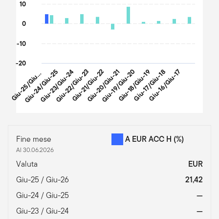
10
0
-10
-20
i
u
-
2
5
/
G
i
-
2
Giu-24/Giu-25
Giu-23/Giu-24
Giu-22/Giu-23
Giu-21/Giu-22
Giu-20/Giu-21
Giu-19/Giu-20
Giu-18/Giu-19
Giu-17/Giu-18
Giu-16/Giu-17
G
6
u
End of interactive chart.
Fine mese
A EUR ACC H
(%)
Al 30.06.2026
Valuta
EUR
Giu-25 / Giu-26
21,42
Giu-24 / Giu-25
—
Giu-23 / Giu-24
—