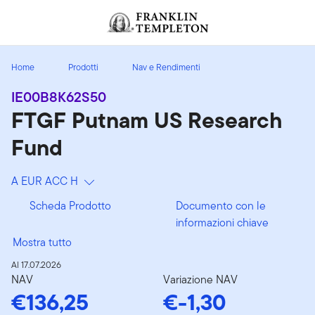
Passa ai contenuti
Header menu toggle
search
Home
Prodotti
Nav e Rendimenti
IE00B8K62S50
FTGF Putnam US Research
Fund
A EUR ACC H
Scheda Prodotto
Documento con le
informazioni chiave
Mostra tutto
Al 17.07.2026
NAV
Variazione NAV
€136,25
€-1,30