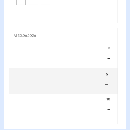
Al 30.06.2026
3
—
5
—
10
—
FTGF Putnam US Research Fund - A EUR ACC H -
IE00B8K62S50