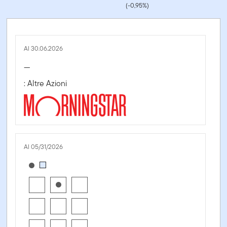
(-0,95%)
Al 30.06.2026
—
: Altre Azioni
Al 05/31/2026
[products.morningstar-stylebox-title-sr-equity]