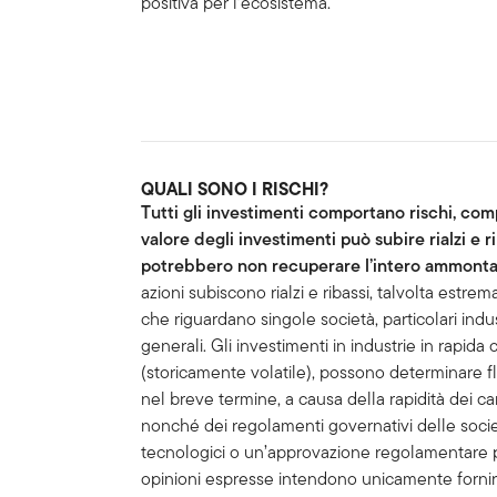
positiva per l’ecosistema.
QUALI SONO I RISCHI?
Tutti gli investimenti comportano rischi, compr
valore degli investimenti può subire rialzi e r
potrebbero non recuperare l’intero ammontar
azioni subiscono rialzi e ribassi, talvolta estrem
che riguardano singole società, particolari indu
generali. Gli investimenti in industrie in rapida 
(storicamente volatile), possono determinare flu
nel breve termine, a causa della rapidità dei c
nonché dei regolamenti governativi delle società
tecnologici o un’approvazione regolamentare p
opinioni espresse intendono unicamente fornire 