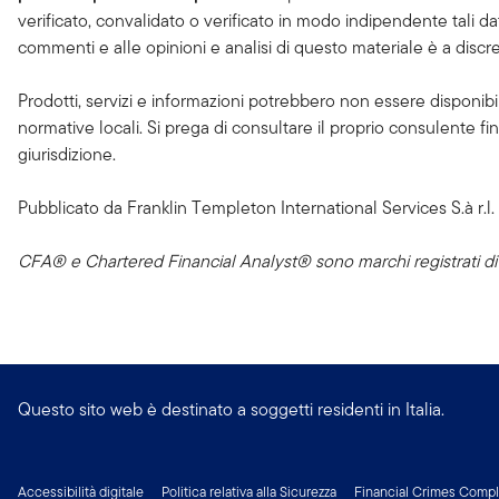
verificato, convalidato o verificato in modo indipendente tali da
commenti e alle opinioni e analisi di questo materiale è a discr
Prodotti, servizi e informazioni potrebbero non essere disponibili in
normative locali. Si prega di consultare il proprio consulente fina
giurisdizione.
Pubblicato da Franklin Templeton International Services S.à r.l.
CFA® e Chartered Financial Analyst® sono marchi registrati di 
Questo sito web è destinato a soggetti residenti in Italia.
Accessibilità digitale
Politica relativa alla Sicurezza
Financial Crimes Comp