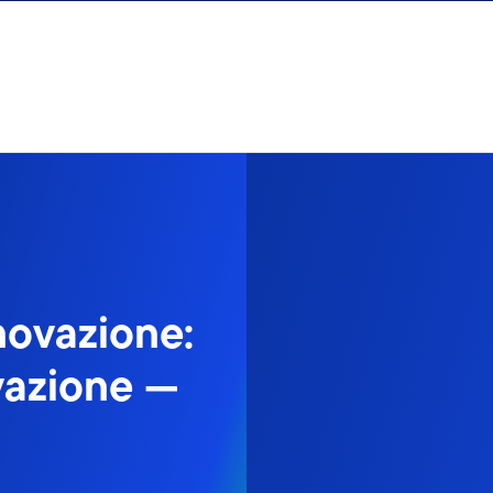
novazione:
vazione —