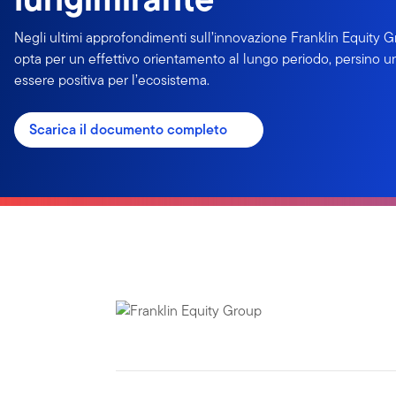
Negli ultimi approfondimenti sull’innovazione Franklin Equity 
opta per un effettivo orientamento al lungo periodo, persino 
essere positiva per l’ecosistema.
Scarica il documento completo