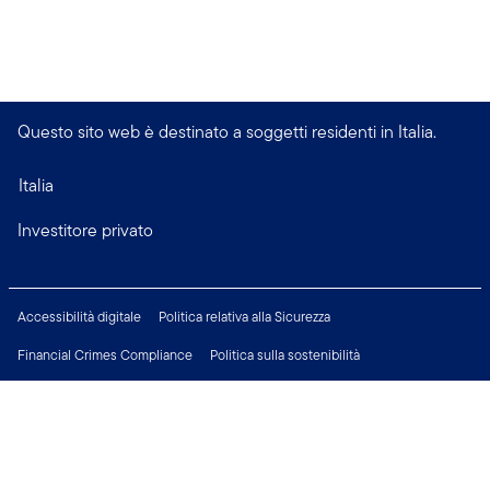
Questo sito web è destinato a soggetti residenti in Italia.
Italia
Investitore privato
Accessibilità digitale
Politica relativa alla Sicurezza
Financial Crimes Compliance
Politica sulla sostenibilità
Informativa sulla privacy
Modificare le impostazioni dei cookie
Informazioni Legali
Opportunità di Lavoro
Connettiti con noi su: