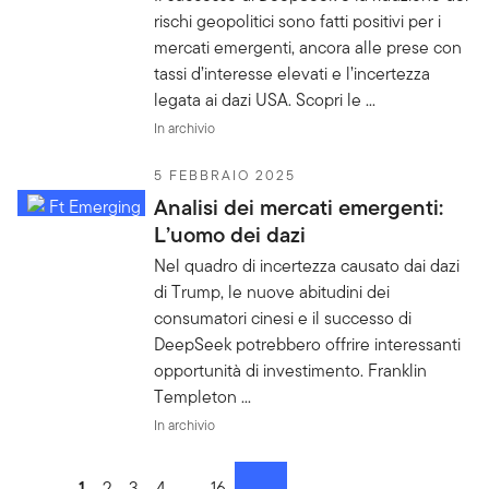
rischi geopolitici sono fatti positivi per i
mercati emergenti, ancora alle prese con
tassi d’interesse elevati e l’incertezza
legata ai dazi USA. Scopri le ...
In archivio
5 FEBBRAIO 2025
Analisi dei mercati emergenti:
L’uomo dei dazi
Nel quadro di incertezza causato dai dazi
di Trump, le nuove abitudini dei
consumatori cinesi e il successo di
DeepSeek potrebbero offrire interessanti
opportunità di investimento. Franklin
Templeton ...
In archivio
Go to page
1
Go to page
2
Go to page
3
Go to page
4
Go to page
...
Go to page
16