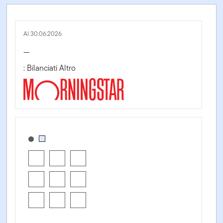
Al 30.06.2026
—
: Bilanciati Altro
[products.morningstar-stylebox-title-sr-fixed]