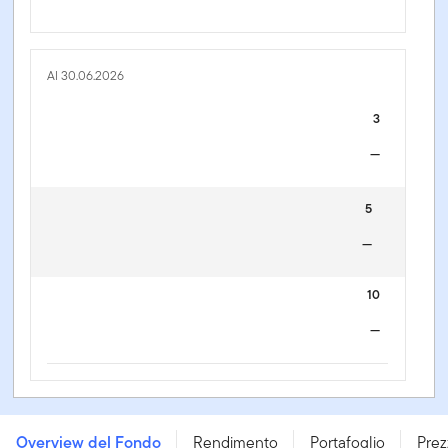
Al 30.06.2026
3
—
5
—
10
—
FTGF Pathway to Putnam US Research Fund - T2 EUR
ACC - IE000NWFSKM0
Overview del Fondo
Rendimento
Portafoglio
Prez