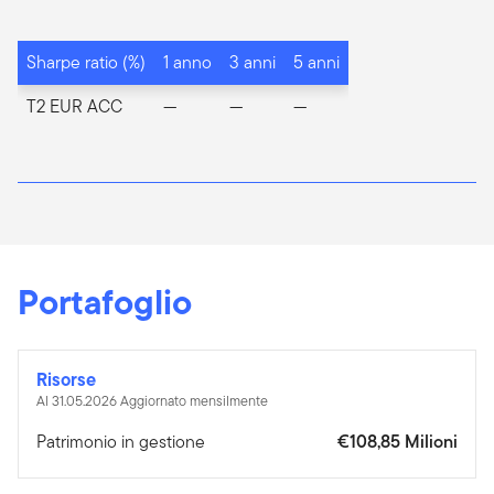
Sharpe ratio (%)
1 anno
3 anni
5 anni
T2 EUR ACC
—
—
—
Portafoglio
Risorse
Al 31.05.2026 Aggiornato mensilmente
Patrimonio in gestione
€108,85 Milioni