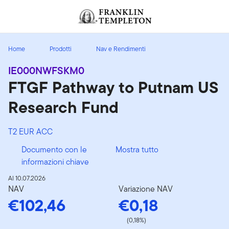
Passa ai contenuti
Header menu toggle
search
Home
Prodotti
Nav e Rendimenti
IE000NWFSKM0
FTGF Pathway to Putnam US
Research Fund
T2 EUR ACC
Documento con le
Mostra tutto
informazioni chiave
Al 10.07.2026
NAV
Variazione NAV
€102,46
€0,18
(0,18%)