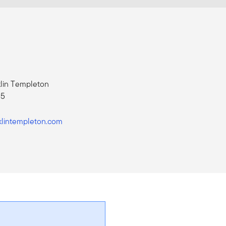
klin Templeton
85
klintempleton.com