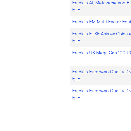
Franklin AI, Metaverse and B
ETF
Franklin EM Multi‑Factor Equ
Franklin FTSE Asia ex China
ETF
Franklin US Mega Cap 100 U
Franklin European Quality D
ETF
Franklin European Quality D
ETF