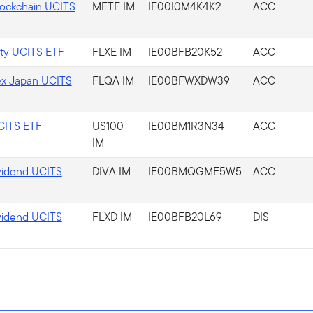
lockchain UCITS
METE IM
IE00I0M4K4K2
ACC
ity UCITS ETF
FLXE IM
IE00BFB20K52
ACC
 ex Japan UCITS
FLQA IM
IE00BFWXDW39
ACC
CITS ETF
US100
IE00BM1R3N34
ACC
IM
ividend UCITS
DIVA IM
IE00BMQGME5W5
ACC
ividend UCITS
FLXD IM
IE00BFB20L69
DIS