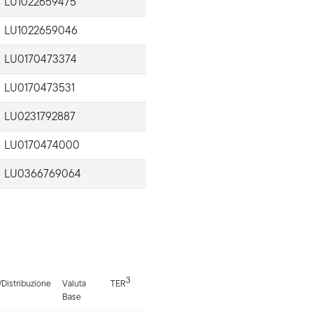
LU1022659475
LU1022659046
LU0170473374
LU0170473531
LU0231792887
LU0170474000
LU0366769064
3
Distribuzione
Valuta
TER
Base