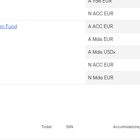
A Ydis EUR
N ACC EUR
urn Fund
A ACC EUR
A Mdis EUR
A Mdis USDx
N ACC EUR
N Mdis EUR
Ticker
ISIN
Accumulazione/