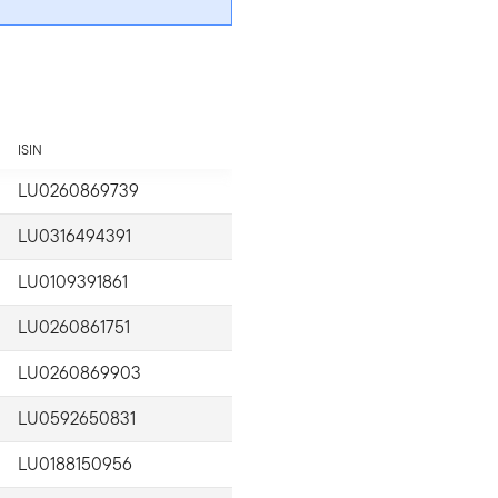
ISIN
LU0260869739
LU0316494391
LU0109391861
LU0260861751
LU0260869903
LU0592650831
LU0188150956