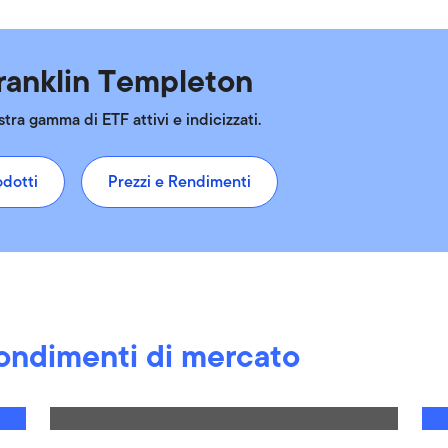
ranklin Templeton
stra gamma di ETF attivi e indicizzati.
odotti
Prezzi e Rendimenti
fondimenti di mercato