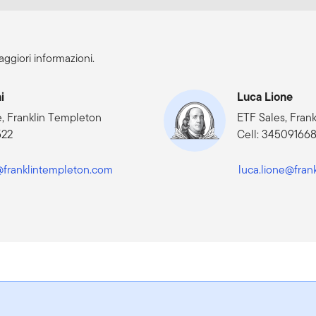
ggiori informazioni.
i
Luca Lione
e, Franklin Templeton
ETF Sales, Fran
522
Cell: 34509166
ni@franklintempleton.com
luca.lione@fran