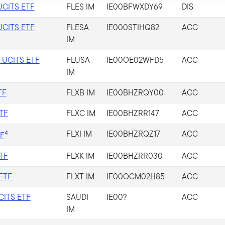
 UCITS ETF
FLES IM
IE00BFWXDY69
DIS
 UCITS ETF
FLESA
IE000STIHQ82
ACC
IM
r UCITS ETF
FLUSA
IE00OE02WFD5
ACC
IM
TF
FLXB IM
IE00BHZRQY00
ACC
ETF
FLXC IM
IE00BHZRR147
ACC
4
FLXI IM
IE00BHZRQZ17
ACC
TF
ETF
FLXK IM
IE00BHZRR030
ACC
 ETF
FLXT IM
IE00OCM02H85
ACC
UCITS ETF
SAUDI
IE00?
ACC
IM