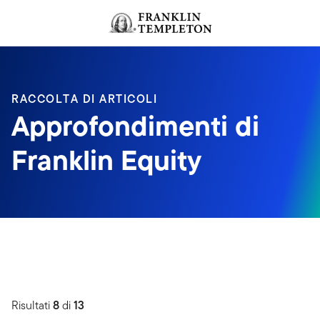
Passa ai contenuti
Header menu toggle
search
RACCOLTA DI ARTICOLI
Approfondimenti di
Franklin Equity
Risultati
8
di
13