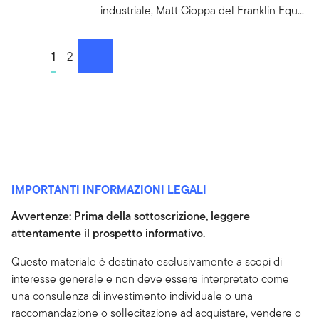
industriale, Matt Cioppa del Franklin Equ...
Go to page
1
Go to page
2
successivo
IMPORTANTI INFORMAZIONI LEGALI
Avvertenze: Prima della sottoscrizione, leggere
attentamente il prospetto informativo.
Questo materiale è destinato esclusivamente a scopi di
interesse generale e non deve essere interpretato come
una consulenza di investimento individuale o una
raccomandazione o sollecitazione ad acquistare, vendere o