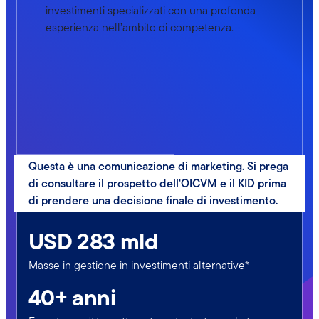
t
e
investimenti specializzati con una profonda
tt
n’
e
E
esperienza nell’ambito di competenza.
u
a
c
q
r
s
r
u
e
s
e
it
p
e
d
y
ri
t
it
Il
v
cl
p
Il
at
a
ri
p
e
s
Questa è una comunicazione di marketing. Si prega
v
ri
o
s
di consultare il prospetto dell'OICVM e il KID prima
at
v
ff
c
di prendere una decisione finale di investimento.
e
at
r
h
e
e
e
e
USD 283 mld
q
cr
e
p
ui
e
s
r
Masse in gestione in investimenti alternative*
ty
di
p
e
40+ anni
c
t
o
v
o
c
si
e